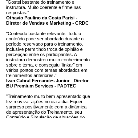
"Gostei bastante do treinamento e
instrutora. Muito coerente e firme nas
respostas."
Othavio Paulino da Costa Parisi -
Diretor de Vendas e Marketing - CRDC
"Conteúdo bastante relevante. Todo o
conteúdo pode ser abordado durante o
período reservado para o treinamento,
inclusive permitindo troca de opinião e
percepção entre os participantes. A
instrutora demostrou muito conhecimento
sobre o tema, e conseguiu "linkar" em
vários pontos com temas abordados em
treinamentos anteriores."
Ivan Cabral Fernandes Junior - Diretor
BU Premium Services - PADTEC
"Treinamento muito bem apresentado que
fez reavivar ações no dia a dia. Fiquei
surpreso positivamente com a dinâmica
de apresentação do Treinamento, seu
Conteúdo e Simulação de situações do
nosso dia a dia na gestão, em que temos
que viabilizar para o nosso Sucesso."
Mauro Lima Lopes Cabral -