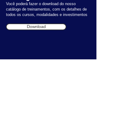
Você poderá fazer o download do nosso
catálogo de treinamentos, com os detalhes de
todos os cursos, modalidades e investimentos
Download
Material para download
A ADVANCE disponibiliza, gratuitamente, vários
eBooks, vídeos, artigos e modelos para ajudar