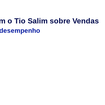
Produtos
Treinamentos
Consultorias
Download
 o Tio Salim sobre Vendas
e desempenho