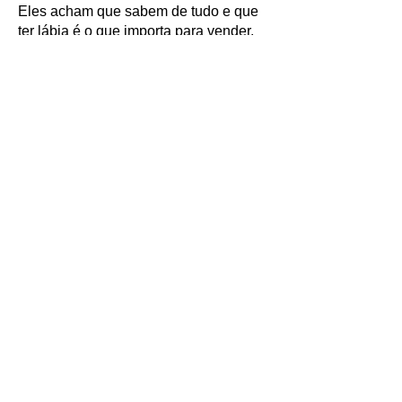
Eles acham que sabem de tudo e que
ter lábia é o que importa para vender.
Tenho exemplo até aqui dentro de
casa, com vocês. Vocês não queriam
participar dessas aulas porque
achavam que já sabiam de tudo - é
típico de vendedor arrogante. Também
vi que não existe essa coisa de cliente
amigo. O cliente está lá para comprar
bem e você está lá para vender bem.
Os dois têm que se preparar para a
reunião. O vendedor tem que se
preparar mais ainda porque ele será o
maestro da reunião”.
“Dago” continuou o Tio Salim “só não
sei como não despediram o Figueira
logo depois da primeira visita”.
Tio, tem vendedor que “se vende” muito