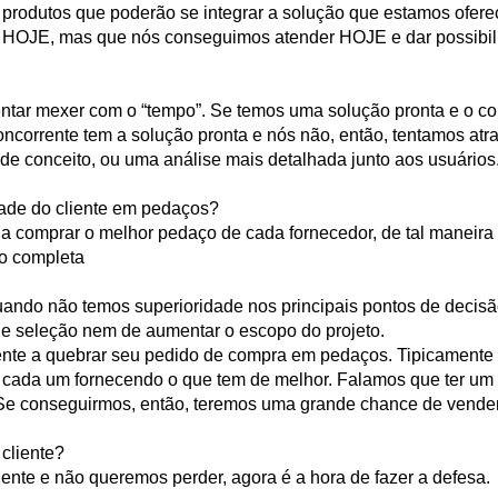
s produtos que poderão se integrar a solução que estamos ofe
o HOJE, mas que nós conseguimos atender HOJE e dar possibil
tentar mexer com o “tempo”. Se temos uma solução pronta e o co
concorrente tem a solução pronta e nós não, então, tentamos atr
de conceito, ou uma análise mais detalhada junto aos usuários
ade do cliente em pedaços?
e a comprar o melhor pedaço de cada fornecedor, de tal maneir
o completa
 quando não temos superioridade nos principais pontos de decis
 de seleção nem de aumentar o escopo do projeto.
iente a quebrar seu pedido de compra em pedaços. Tipicament
s, cada um fornecendo o que tem de melhor. Falamos que ter um 
 Se conseguirmos, então, teremos uma grande chance de vend
cliente?
iente e não queremos perder, agora é a hora de fazer a defesa.