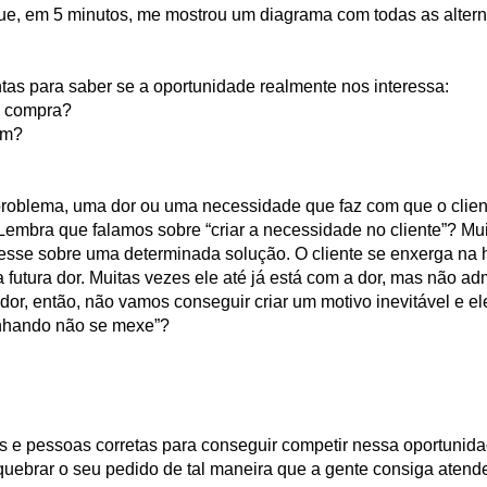
ue, em 5 minutos, me mostrou um diagrama com todas as alterna
tas para saber se a oportunidade realmente nos interessa:
 a compra?
um?
problema, uma dor ou uma necessidade que faz com que o clien
Lembra que falamos sobre “criar a necessidade no cliente”? M
teresse sobre uma determinada solução. O cliente se enxerga na
 futura dor. Muitas vezes ele até já está com a dor, mas não ad
a dor, então, não vamos conseguir criar um motivo inevitável e 
anhando não se mexe”?
os e pessoas corretas para conseguir competir nessa oportunid
uebrar o seu pedido de tal maneira que a gente consiga atend