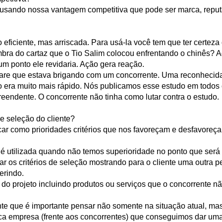
 usando nossa vantagem competitiva que pode ser marca, reput
to eficiente, mas arriscada. Para usá-la você tem que ter certe
embra do cartaz que o Tio Salim colocou enfrentando o chinês? Aq
um ponto ele revidaria. Ação gera reação.
are que estava brigando com um concorrente. Uma reconhecida
 era muito mais rápido. Nós publicamos esse estudo em todos 
preendente. O concorrente não tinha como lutar contra o estudo.
e seleção do cliente?
ar como prioridades critérios que nos favoreçam e desfavoreç
 utilizada quando não temos superioridade no ponto que será o 
ar os critérios de seleção mostrando para o cliente uma outra 
erindo.
o projeto incluindo produtos ou serviços que o concorrente n
nte que é importante pensar não somente na situação atual, ma
ca empresa (frente aos concorrentes) que conseguimos dar um