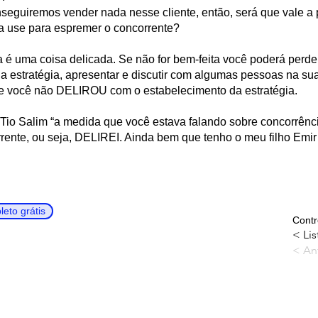
conseguiremos vender nada nesse cliente, então, será que vale
e a use para espremer o concorrente?
va é uma coisa delicada. Se não for bem-feita você poderá perde
 estratégia, apresentar e discutir com algumas pessoas na s
 se você não DELIROU com o estabelecimento da estratégia.
 Tio Salim “a medida que você estava falando sobre concorrênc
nte, ou seja, DELIREI. Ainda bem que tenho o meu filho Emir 
eto grátis
Contr
< Lis
< An