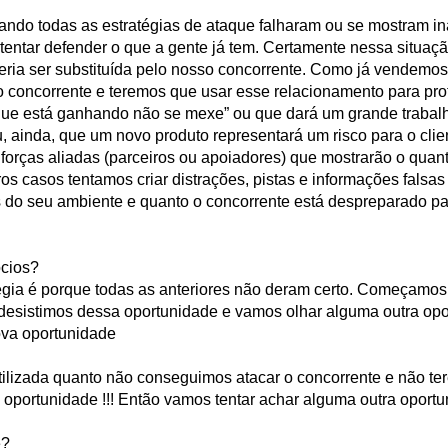
uando todas as estratégias de ataque falharam ou se mostram in
tentar defender o que a gente já tem. Certamente nessa situaçã
eria ser substituída pelo nosso concorrente. Como já vendemo
 concorrente e teremos que usar esse relacionamento para prot
que está ganhando não se mexe” ou que dará um grande trabalh
ou, ainda, que um novo produto representará um risco para o clie
orças aliadas (parceiros ou apoiadores) que mostrarão o quan
s casos tentamos criar distrações, pistas e informações falsas
 do seu ambiente e quanto o concorrente está despreparado pa
ócios?
tégia é porque todas as anteriores não deram certo. Começam
desistimos dessa oportunidade e vamos olhar alguma outra opor
ova oportunidade
utilizada quanto não conseguimos atacar o concorrente e não t
a oportunidade !!! Então vamos tentar achar alguma outra oportu
e?