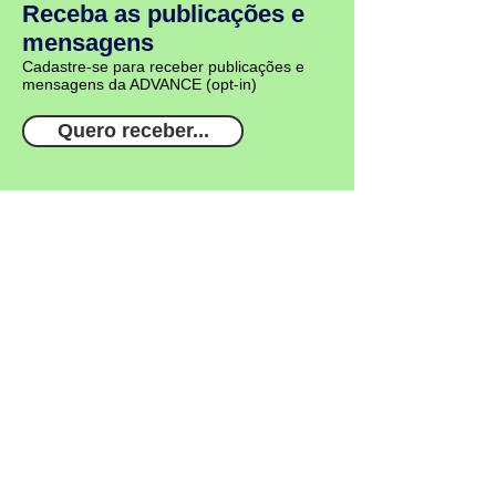
Receba as publicações e
mensagens
Cadastre-se para receber publicações e
mensagens da ADVANCE (opt-in)
Quero receber...
Institucional
Equipe
Nossos clientes
Depoimentos
Política d
e Privacidade
Termos e C
ondições de Uso
Serviços