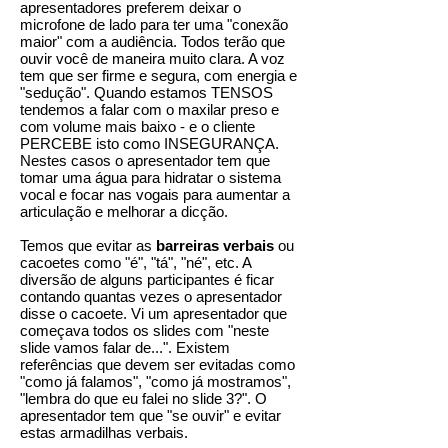
apresentadores preferem deixar o
microfone de lado para ter uma "conexão
maior" com a audiência. Todos terão que
ouvir você de maneira muito clara. A voz
tem que ser firme e segura, com energia e
"sedução". Quando estamos TENSOS
tendemos a falar com o maxilar preso e
com volume mais baixo - e o cliente
PERCEBE isto como INSEGURANÇA.
Nestes casos o apresentador tem que
tomar uma água para hidratar o sistema
vocal e focar nas vogais para aumentar a
articulação e melhorar a dicção.
Temos que evitar as
barreiras verbais
ou
cacoetes como "é", "tá", "né", etc. A
diversão de alguns participantes é ficar
contando quantas vezes o apresentador
disse o cacoete. Vi um apresentador que
começava todos os slides com "neste
slide vamos falar de...". Existem
referências que devem ser evitadas como
"como já falamos", "como já mostramos",
"lembra do que eu falei no slide 3?". O
apresentador tem que "se ouvir" e evitar
estas armadilhas verbais.