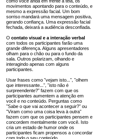
como você anda em frente a tela, os
movimentos apontando para o conteúdo, e
mesmo a expressão facial. Um bom
sorriso mandará uma mensagem positiva,
gerando confiança. Uma expressão facial
fechada, deixará a audiência desconfiada.
O
contato visual e a interação verbal
com todos os participantes farão uma
grande diferença. Alguns apresentadores
olham para o chão ou para o fundo da
sala. Outros polarizam, olhando e
interagindo apenas com alguns
participantes.
Usar frases como "vejam isto...", "olhem
que interessante...", "isto não é
surpreendente?" fazem com que os
participantes aumentem a atenção em
você e no conteúdo. Perguntas como
"Sabe o que vai acontecer a seguir?" ou
"Viram como uma coisa leva à outra"
fazem com que os participantes pensem e
concordem mentalmente com você. Isto
cria um estado de humor onde os
participantes ficam propensos a concordar
com todo o seu conteúdo.